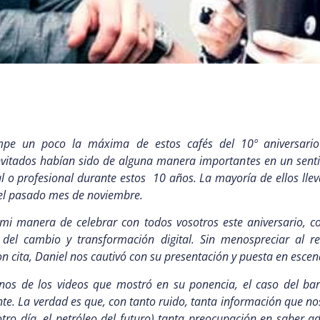
mpe un poco la máxima de estos cafés del 10º aniversar
invitados habían sido de alguna manera importantes en un senti
l o profesional durante estos 10 años. La mayoría de ellos ll
 el pasado mes de noviembre.
mi manera de celebrar con todos vosotros este aniversario, co
del cambio y transformación digital. Sin menospreciar al re
on cita, Daniel nos cautivó con su presentación y puesta en escen
os de los videos que mostró en su ponencia, el caso del bar
e. La verdad es que, con tanto ruido, tanta información que nos 
tro día, el petróleo del futuro) tanta preocupación en saber a