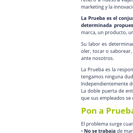
marketing y la innovaci
La Prueba es el conj
determinada propues
marca, un producto, un
Su labor es determinan
oler, tocar o saborear
ante nosotros.
La Prueba es la respo
tengamos ninguna dud
Independientemente de 
La doble puerta de entr
que sus empleados se d
Pon a Prueb
El problema surge cua
•
No se trabaja
de mane