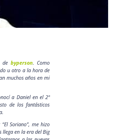
io de
byperson
. Como
do u otro a la hora de
evan muchos años en mi
nocí a Daniel en el 2º
sto de los fantásticos
a.
 “El Soriano”, me hizo
llega en la era del Big
daptarnos a las nuevas