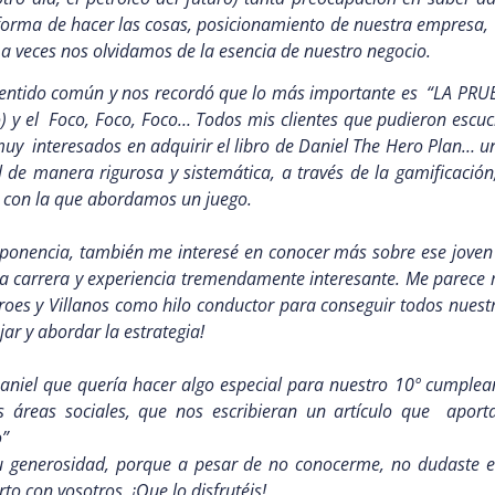
 forma de hacer las cosas, posicionamiento de nuestra empresa,
 a veces nos olvidamos de la esencia de nuestro negocio.
sentido común y nos recordó que lo más importante es “LA PRUEB
) y el Foco, Foco, Foco… Todos mis clientes que pudieron escuc
muy interesados en adquirir el libro de Daniel The Hero Plan… 
l de manera rigurosa y sistemática, a través de la gamificació
n con la que abordamos un juego.
onencia, también me interesé en conocer más sobre ese joven
a carrera y experiencia tremendamente interesante. Me parece m
roes y Villanos como hilo conductor para conseguir todos nuestro
ar y abordar la estrategia!
Daniel que quería hacer algo especial para nuestro 10º cumplea
es áreas sociales, que nos escribieran un artículo que apor
o”
tu generosidad, porque a pesar de no conocerme, no dudaste en
to con vosotros. ¡Que lo disfrutéis!