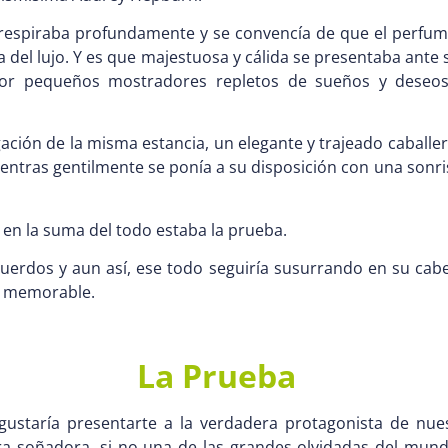
 respiraba profundamente y se convencía de que el perfu
 del lujo. Y es que majestuosa y cálida se presentaba ante 
por pequeños mostradores repletos de sueños y deseos
ción de la misma estancia, un elegante y trajeado caballer
ntras gentilmente se ponía a su disposición con una sonri
en la suma del todo estaba la prueba.
cuerdos y aun así, ese todo seguiría susurrando en su cab
 y memorable.
La Prueba
gustaría presentarte a la verdadera protagonista de nue
era soñadora, si no una de las grandes olvidadas del mundo