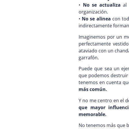
•
No se actualiza
al 
organización.
•
No se alinea
con tod
indirectamente forman 
Imaginemos por un mom
perfectamente vestid
ataviado con un chanda
garrafón.
Puede que sea un ejem
que podemos destruir l
tenemos en cuenta q
más común.
Y no me centro en el d
que mayor influenc
memorable.
No tenemos más que bu