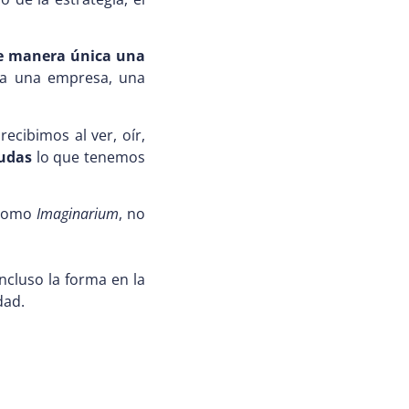
 de manera
única una
 a una empresa, una
ecibimos al ver, oír,
dudas
lo que tenemos
 como
Imaginarium
, no
ncluso la forma en la
dad.