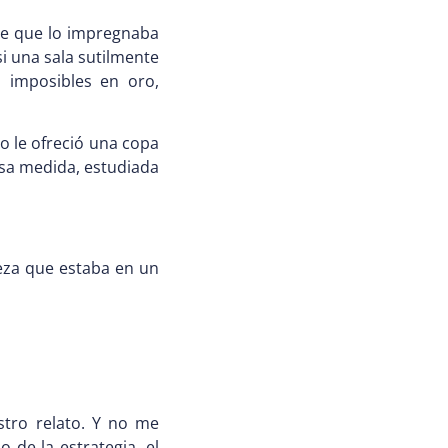
me que lo impregnaba
si una sala sutilmente
 imposibles en oro,
o le ofreció una copa
sa medida, estudiada
eza que estaba en un
stro relato. Y no me
 de la estrategia, el