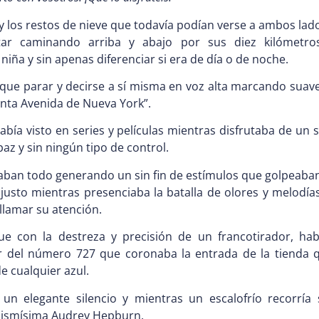
y los restos de nieve que todavía podían verse a ambos lado
tar caminando arriba y abajo por sus diez kilómetro
iña y sin apenas diferenciar si era de día o de noche.
ue parar y decirse a sí misma en voz alta marcando suav
inta Avenida de Nueva York”.
abía visto en series y películas mientras disfrutaba de un
paz y sin ningún tipo de control.
daban todo generando un sin fin de estímulos que golpeaban
 justo mientras presenciaba la batalla de olores y melod
llamar su atención.
e con la destreza y precisión de un francotirador, hab
r del número 727 que coronaba la entrada de la tienda 
e cualquier azul.
a un elegante silencio y mientras un escalofrío recorría 
 mismísima Audrey Hepburn.