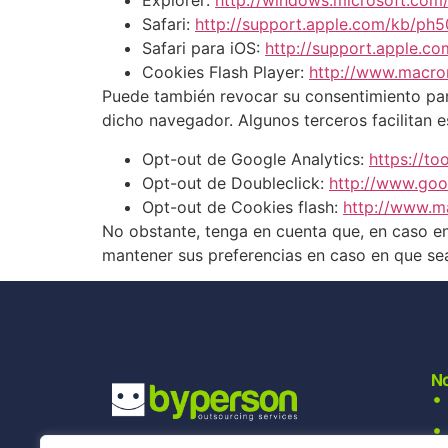
Explorer:
http://windows.microsoft.com
Safari:
http://support.apple.com/kb/ph
Safari para iOS:
http://support.apple.c
Cookies Flash Player:
http://www.macro
Puede también revocar su consentimiento para
dicho navegador. Algunos terceros facilitan e
Opt-out de Google Analytics:
https://t
Opt-out de Doubleclick:
http://www.goo
Opt-out de Cookies flash:
http://www.m
No obstante, tenga en cuenta que, en caso e
mantener sus preferencias en caso en que sea
N
913 05 24 05