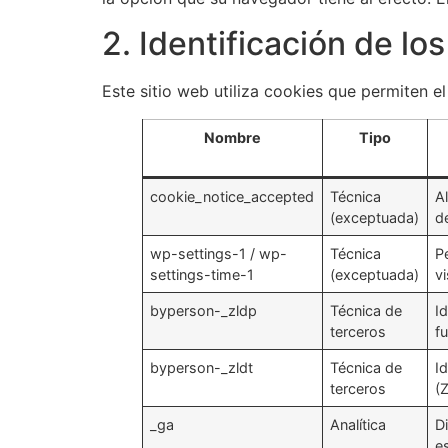
2. Identificación de lo
Este sitio web utiliza cookies que permiten e
Nombre
Tipo
cookie_notice_accepted
Técnica
A
(exceptuada)
d
wp-settings-1 / wp-
Técnica
P
settings-time-1
(exceptuada)
v
byperson-_zldp
Técnica de
I
terceros
f
byperson-_zldt
Técnica de
Id
terceros
(
_ga
Analítica
D
e