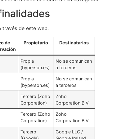
 finalidades
a través de este web.
zo de
Propietario
Destinatarios
rvación
Propia
No se comunican
(byperson.es)
a terceros
Propia
No se comunican
(byperson.es)
a terceros
Tercero (Zoho
Zoho
Corporation)
Corporation B.V.
Tercero (Zoho
Zoho
Corporation)
Corporation B.V.
s
Tercero
Google LLC /
(Google)
Google Ireland