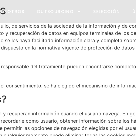
es
NOSOTROS
OUTSOURCING
SELECCIÓN
Ú
 julio, de servicios de la sociedad de la información y de c
to y recuperación de datos en equipos terminales de los de
e les haya facilitado información clara y completa sobre su
o dispuesto en la normativa vigente de protección de datos
y responsable del tratamiento pueden encontrarse completos 
del consentimiento, se ha elegido el mecanismo de informa
s?
 y recuperan información cuando el usuario navega. En gen
 recordarle como usuario, obtener información sobre los há
 permitir las opciones de navegación elegidas por el usuar
En cualquier momento puede eliminar todas las cookies med