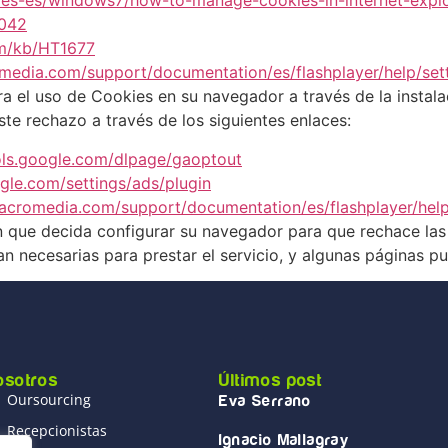
/es-es/windows7/how-to-manage-cookies-in-internet-explo
5042
om/kb/HT1677
media.com/support/documentation/es/flashplayer/help/set
 el uso de Cookies en su navegador a través de la instala
ste rechazo a través de los siguientes enlaces:
ools.google.com/dlpage/gaoptout
gle.com/settings/ads/plugin
acromedia.com/support/documentation/es/flashplayer/help
n que decida configurar su navegador para que rechace l
n necesarias para prestar el servicio, y algunas páginas pu
osotros
Últimos post
Oursourcing
Eva Serrano
Recepcionistas
Ignacio Mallagray