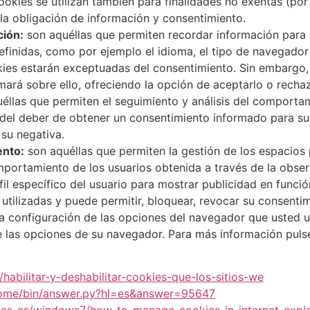
cookies se utilizan también para finalidades no exentas (por
la obligación de información y consentimiento.
ción:
son aquéllas que permiten recordar información para q
efinidas, como por ejemplo el idioma, el tipo de navegador o
ookies estarán exceptuadas del consentimiento. Sin embargo,
mará sobre ello, ofreciendo la opción de aceptarlo o rechaz
éllas que permiten el seguimiento y análisis del comportami
del deber de obtener un consentimiento informado para su 
su negativa.
ento:
son aquéllas que permiten la gestión de los espacios p
mportamiento de los usuarios obtenida a través de la obse
l específico del usuario para mostrar publicidad en función
tilizadas y puede permitir, bloquear, revocar su consentim
 configuración de las opciones del navegador que usted uti
e las opciones de su navegador. Para más información puls
/habilitar-y-deshabilitar-cookies-que-los-sitios-we
rome/bin/answer.py?hl=es&answer=95647