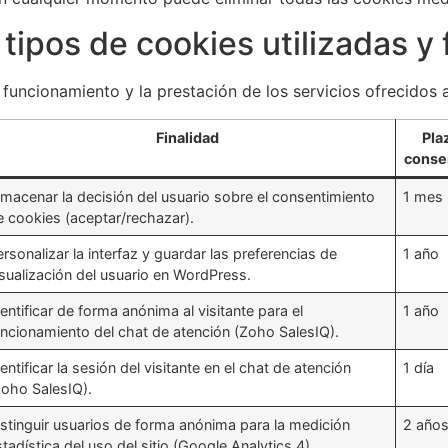
s tipos de cookies utilizadas y
l funcionamiento y la prestación de los servicios ofrecidos 
Finalidad
Pla
conse
lmacenar la decisión del usuario sobre el consentimiento
1 mes
e cookies (aceptar/rechazar).
ersonalizar la interfaz y guardar las preferencias de
1 año
isualización del usuario en WordPress.
dentificar de forma anónima al visitante para el
1 año
uncionamiento del chat de atención (Zoho SalesIQ).
entificar la sesión del visitante en el chat de atención
1 día
Zoho SalesIQ).
istinguir usuarios de forma anónima para la medición
2 año
stadística del uso del sitio (Google Analytics 4).